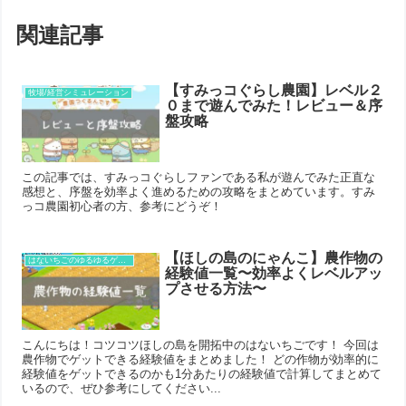
関連記事
【すみっコぐらし農園】レベル２
牧場/経営シミュレーション
０まで遊んでみた！レビュー＆序
盤攻略
この記事では、すみっコぐらしファンである私が遊んでみた正直な
感想と、序盤を効率よく進めるための攻略をまとめています。すみ
っコ農園初心者の方、参考にどうぞ！
【ほしの島のにゃんこ】農作物の
はないちごのゆるゆるゲーム攻略
経験値一覧〜効率よくレベルアッ
プさせる方法〜
こんにちは！コツコツほしの島を開拓中のはないちごです！ 今回は
農作物でゲットできる経験値をまとめました！ どの作物が効率的に
経験値をゲットできるのかも1分あたりの経験値で計算してまとめて
いるので、ぜひ参考にしてください...