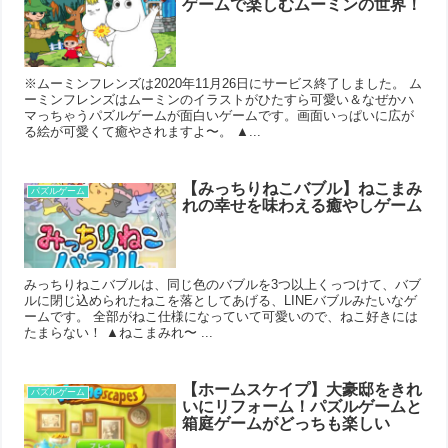
ゲームで楽しむムーミンの世界！
※ムーミンフレンズは2020年11月26日にサービス終了しました。 ム
ーミンフレンズはムーミンのイラストがひたすら可愛い＆なぜかハ
マっちゃうパズルゲームが面白いゲームです。画面いっぱいに広が
る絵が可愛くて癒やされますよ〜。 ▲...
【みっちりねこバブル】ねこまみ
パズルゲーム
れの幸せを味わえる癒やしゲーム
みっちりねこバブルは、同じ色のバブルを3つ以上くっつけて、バブ
ルに閉じ込められたねこを落としてあげる、LINEバブルみたいなゲ
ームです。 全部がねこ仕様になっていて可愛いので、ねこ好きには
たまらない！ ▲ねこまみれ〜 ...
【ホームスケイプ】大豪邸をきれ
パズルゲーム
いにリフォーム！パズルゲームと
箱庭ゲームがどっちも楽しい