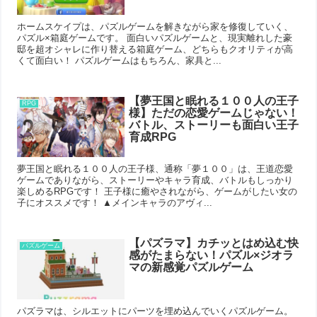
ホームスケイプは、パズルゲームを解きながら家を修復していく、
パズル×箱庭ゲームです。 面白いパズルゲームと、現実離れした豪
邸を超オシャレに作り替える箱庭ゲーム、どちらもクオリティが高
くて面白い！ パズルゲームはもちろん、家具と...
【夢王国と眠れる１００人の王子
RPG
様】ただの恋愛ゲームじゃない！
バトル、ストーリーも面白い王子
育成RPG
夢王国と眠れる１００人の王子様、通称「夢１００」は、王道恋愛
ゲームでありながら、ストーリーやキャラ育成、バトルもしっかり
楽しめるRPGです！ 王子様に癒やされながら、ゲームがしたい女の
子にオススメです！ ▲メインキャラのアヴィ...
【パズラマ】カチッとはめ込む快
パズルゲーム
感がたまらない！パズル×ジオラ
マの新感覚パズルゲーム
パズラマは、シルエットにパーツを埋め込んでいくパズルゲーム。