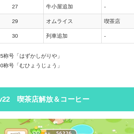
27
牛小屋追加
-
29
オムライス
喫茶店
30
列車追加
-
v25称号「はずかしがりや」
v30称号「むひょうじょう」
Lv22 喫茶店解放＆コーヒー