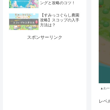
ングと攻略のコツ！
【すみっコぐらし農園
攻略】スコップの入手
方法は？
スポンサーリンク
▲わー
レベ