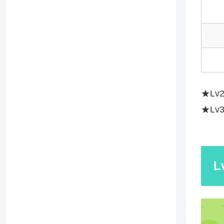
★L
★L