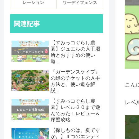
レーション
ワーディフェンス
関連記事
【すみっコぐらし農
園】ジュエルの入手場
所とおすすめの使い
道！
『ガーデンスケイプ』
の緑のチケットの入手
こん
方法と、使い道を解
説！
【すみっコぐらし農
レベ
園】レベル２０まで遊
んでみた！レビュー＆
序盤攻略
【探しものは、夏です
か。】４つのエンディ