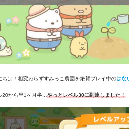
にちは！相変わらずすみっこ農園を絶賛プレイ中の
はな
ル20から早1ヶ月半…
やっとレベル30に到達しました！