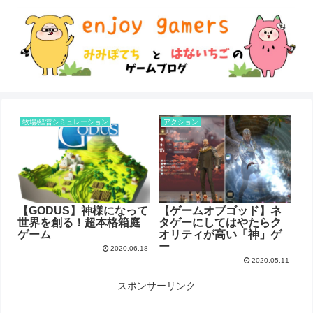
牧場/経営シミュレーション
アクション
【GODUS】神様になって
【ゲームオブゴッド】ネ
世界を創る！超本格箱庭
タゲーにしてはやたらク
ゲーム
オリティが高い「神」ゲ
ー
2020.06.18
2020.05.11
スポンサーリンク