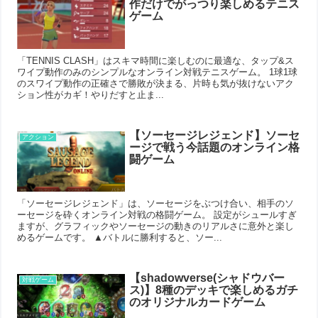
作だけでがっつり楽しめるテニス
ゲーム
「TENNIS CLASH」はスキマ時間に楽しむのに最適な、タップ&ス
ワイプ動作のみのシンプルなオンライン対戦テニスゲーム。 1球1球
のスワイプ動作の正確さで勝敗が決まる、片時も気が抜けないアク
ション性がカギ！やりだすと止ま...
【ソーセージレジェンド】ソーセ
アクション
ージで戦う今話題のオンライン格
闘ゲーム
「ソーセージレジェンド」は、ソーセージをぶつけ合い、相手のソ
ーセージを砕くオンライン対戦の格闘ゲーム。 設定がシュールすぎ
ますが、グラフィックやソーセージの動きのリアルさに意外と楽し
めるゲームです。 ▲バトルに勝利すると、ソー...
【shadowverse(シャドウバー
対戦ゲーム
ス)】8種のデッキで楽しめるガチ
のオリジナルカードゲーム