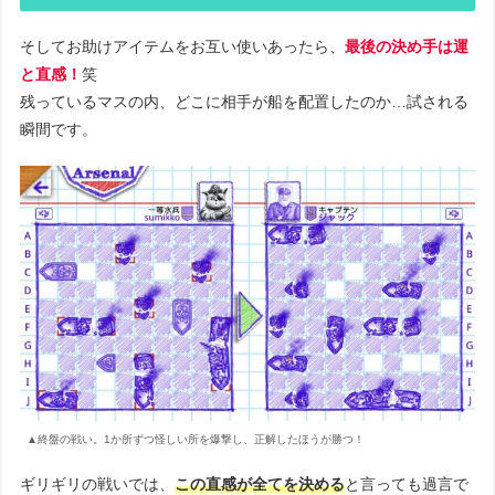
そしてお助けアイテムをお互い使いあったら、
最後の決め手は運
と直感！
笑
残っているマスの内、どこに相手が船を配置したのか…試される
瞬間です。
▲終盤の戦い。1か所ずつ怪しい所を爆撃し、正解したほうが勝つ！
ギリギリの戦いでは、
この直感が全てを決める
と言っても過言で