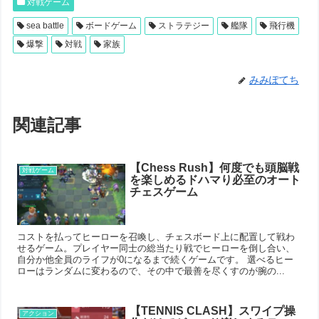
対戦ゲーム
sea battle
ボードゲーム
ストラテジー
艦隊
飛行機
爆撃
対戦
家族
みみぽてち
関連記事
【Chess Rush】何度でも頭脳戦
対戦ゲーム
を楽しめるドハマり必至のオート
チェスゲーム
コストを払ってヒーローを召喚し、チェスボード上に配置して戦わ
せるゲーム。プレイヤー同士の総当たり戦でヒーローを倒し合い、
自分か他全員のライフが0になるまで続くゲームです。 選べるヒー
ローはランダムに変わるので、その中で最善を尽くすのが腕の...
【TENNIS CLASH】スワイプ操
アクション