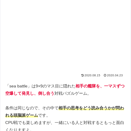
2020.08.15
2020.04.23
「sea battle」は9×9のマス目に隠れた
相手の艦隊を、一マスずつ
空爆して発見し、倒し合う
対戦パズルゲーム。
条件は同じなので、その中で
相手の思考をどう読み合うかが問わ
れる頭脳派ゲーム
です。
CPU戦でも楽しめますが、一緒にいる人と対戦するともっと面白
くなりますよ。