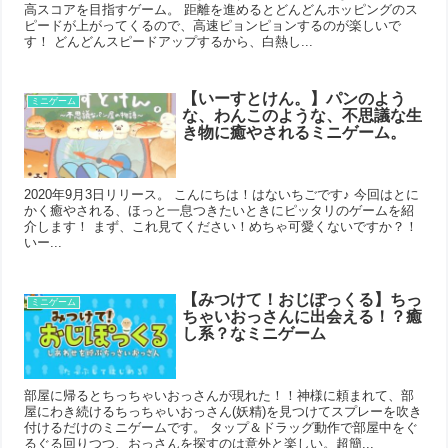
高スコアを目指すゲーム。 距離を進めるとどんどんホッピングのス
ピードが上がってくるので、高速ピョンピョンするのが楽しいで
す！ どんどんスピードアップするから、白熱し...
【いーすとけん。】パンのよう
ミニゲーム
な、わんこのような、不思議な生
き物に癒やされるミニゲーム。
2020年9月3日リリース。 こんにちは！はないちごです♪ 今回はとに
かく癒やされる、ほっと一息つきたいときにピッタリのゲームを紹
介します！ まず、これ見てください！めちゃ可愛くないですか？！
いー...
【みつけて！おじぽっくる】ちっ
ミニゲーム
ちゃいおっさんに出会える！？癒
し系？なミニゲーム
部屋に帰るとちっちゃいおっさんが現れた！！神様に頼まれて、部
屋にわき続けるちっちゃいおっさん(妖精)を見つけてスプレーを吹き
付けるだけのミニゲームです。 タップ＆ドラッグ動作で部屋中をぐ
るぐる回りつつ、おっさんを探すのは意外と楽しい。超簡...