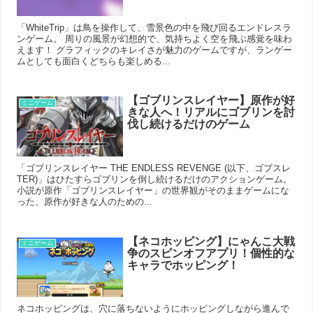
「WhiteTrip」は鳥を操作して、雪景色の中を飛び回るエンドレスラ
ンゲーム。 周りの風景が幻想的で、気持ちよく空を飛ぶ感覚を味わ
えます！ グラフィックのキレイさが魅力のゲームですが、ランゲー
ムとしても面白くどちらも楽しめる...
【ゴブリンスレイヤー】原作が好
ミニゲーム
きな人へ！リアルにゴブリンを討
伐し続けるだけのゲーム
「ゴブリンスレイヤー THE ENDLESS REVENGE (以下、ゴブスレ
TER)」はひたすらゴブリンを倒し続けるだけのアクションゲーム。
小説が原作「ゴブリンスレイヤー」の世界観がそのままゲームにな
った、原作が好きな人のための...
【ネコホッピング】にゃんこ大戦
ミニゲーム
争のスピンオフアプリ！個性的な
キャラでホッピング！
ネコホッピングは、穴に落ちないようにホッピングしながら進んで